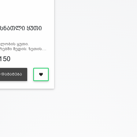
სნათლი ყუთი
ლობის ყუთი.
რებში შედის: ზეთის…
150
ᲓᲐᲛᲐᲢᲔᲑᲐ