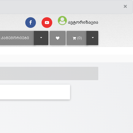
×
ავტორიზაცია
TOGGLE DROPDOWN
TOGGLE DROPDOWN
ᲙᲐᲢᲔᲒᲝᲠᲘᲔᲑᲘ
(0)