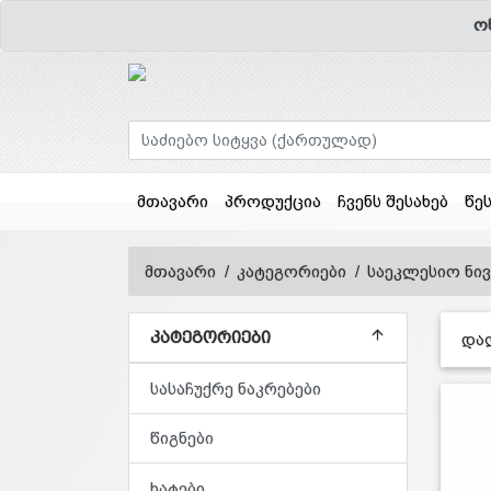
ო
მთავარი
პროდუქცია
ჩვენს შესახებ
წე
მთავარი
კატეგორიები
საეკლესიო ნი
ᲙᲐᲢᲔᲒᲝᲠᲘᲔᲑᲘ
და
სასაჩუქრე ნაკრებები
წიგნები
ხატები