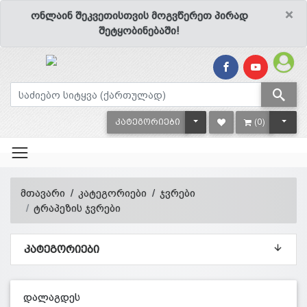
×
ონლაინ შეკვეთისთვის მოგვწერეთ პირად
შეტყობინებაში!
TOGGLE DROPDOWN
TOGG
ᲙᲐᲢᲔᲒᲝᲠᲘᲔᲑᲘ
(0)
მთავარი
კატეგორიები
ჯვრები
ტრაპეზის ჯვრები
ᲙᲐᲢᲔᲒᲝᲠᲘᲔᲑᲘ
დალაგდეს