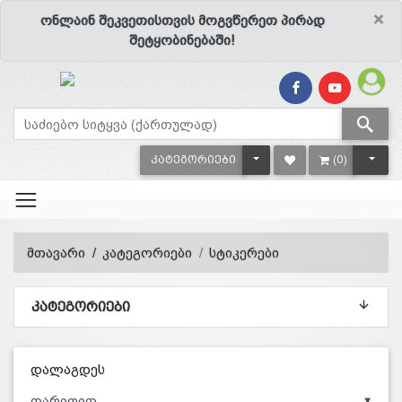
×
ონლაინ შეკვეთისთვის მოგვწერეთ პირად
შეტყობინებაში!
TOGGLE DROPDOWN
TOGG
ᲙᲐᲢᲔᲒᲝᲠᲘᲔᲑᲘ
(0)
მთავარი
კატეგორიები
სტიკერები
ᲙᲐᲢᲔᲒᲝᲠᲘᲔᲑᲘ
დალაგდეს
▼