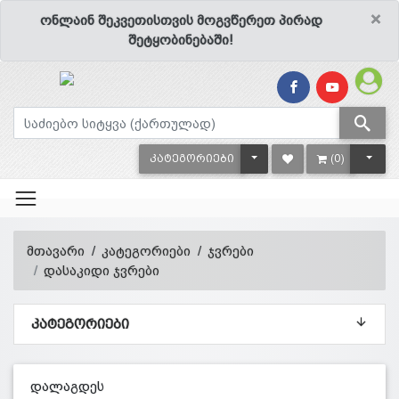
×
ონლაინ შეკვეთისთვის მოგვწერეთ პირად
შეტყობინებაში!
TOGGLE DROPDOWN
TOGG
ᲙᲐᲢᲔᲒᲝᲠᲘᲔᲑᲘ
(0)
მთავარი
კატეგორიები
ჯვრები
დასაკიდი ჯვრები
ᲙᲐᲢᲔᲒᲝᲠᲘᲔᲑᲘ
დალაგდეს