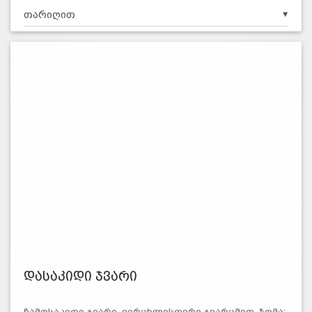
▼
დასაკიდი ჯვარი
ჩამოსაკიდი ჯვარი, ვერცხლისფერი ჯვარცმით. ზომა: