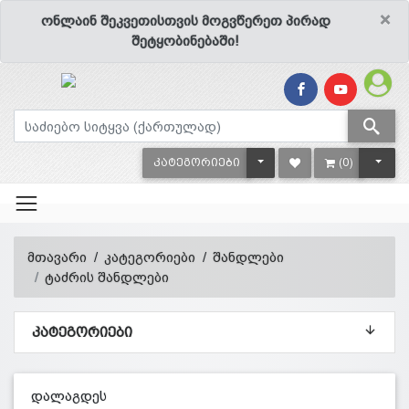
×
ონლაინ შეკვეთისთვის მოგვწერეთ პირად
შეტყობინებაში!
TOGGLE DROPDOWN
TOGG
ᲙᲐᲢᲔᲒᲝᲠᲘᲔᲑᲘ
(0)
მთავარი
კატეგორიები
შანდლები
ტაძრის შანდლები
ᲙᲐᲢᲔᲒᲝᲠᲘᲔᲑᲘ
დალაგდეს