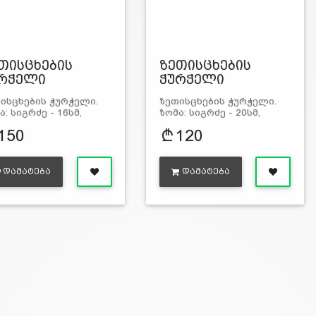
თისცხების
ზეთისცხების
რჭელი
ჭურჭელი
ისცხების ჭურჭელი.
ზეთისცხების ჭურჭელი.
ა: სიგრძე - 16სმ,
ზომა: სიგრძე - 20სმ,
გა…
სიგა…
150
120
ᲓᲐᲛᲐᲢᲔᲑᲐ
ᲓᲐᲛᲐᲢᲔᲑᲐ