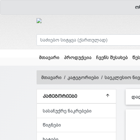
ო
მთავარი
პროდუქცია
ჩვენს შესახებ
წე
მთავარი
კატეგორიები
საეკლესიო ნი
ᲙᲐᲢᲔᲒᲝᲠᲘᲔᲑᲘ
და
სასაჩუქრე ნაკრებები
წიგნები
ხატები