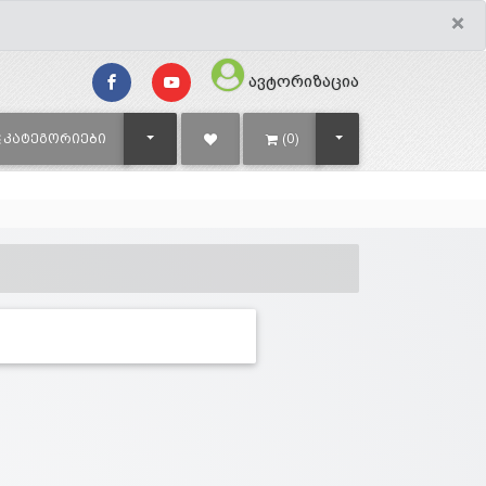
×
ავტორიზაცია
TOGGLE DROPDOWN
TOGGLE DROPDOWN
ᲙᲐᲢᲔᲒᲝᲠᲘᲔᲑᲘ
(0)