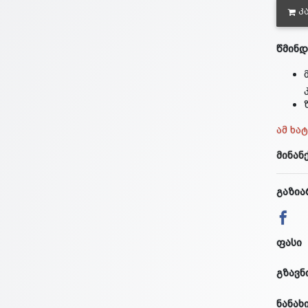
Კ
წმინდ
ამ ხა
მინან
გაზია
ფასი
გზავნ
ნანახ