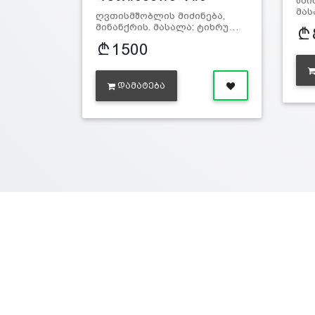
წმი
მიძი…
მას
ღვთისმშობლის მიძინება,
მინანქრის. მასალა: ტიხრუ…
1500
ᲓᲐᲛᲐᲢᲔᲑᲐ