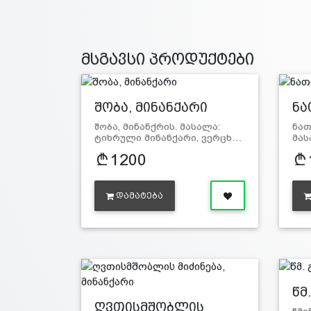
მსგავსი პროდუქტები
შობა, მინანქარი
ნა
მი
შობა, მინანქრის. მასალა:
ნათ
ტიხრული მინანქარი, ვერცხ…
მას
1200
ᲓᲐᲛᲐᲢᲔᲑᲐ
წმ
მი
ღვთისმშობლის