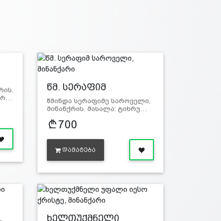
წმ. სერაფიმ
რის.
საროვე…
არ…
წმინდა სერაფიმე საროველი,
მინანქრის. მასალა: ტიხრუ…
700
ᲓᲐᲛᲐᲢᲔᲑᲐ
ხელთუქმნელი