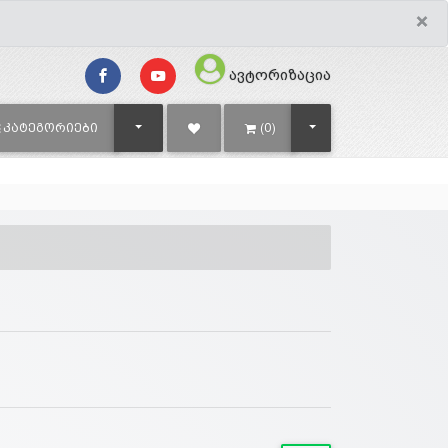
×
ავტორიზაცია
TOGGLE DROPDOWN
TOGGLE DROPDOWN
ᲙᲐᲢᲔᲒᲝᲠᲘᲔᲑᲘ
(0)