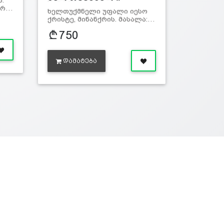
.
უფალ…
არ…
ხელთუქმნელი უფალი იესო
ქრისტე, მინანქრის. მასალა:…
750
ᲓᲐᲛᲐᲢᲔᲑᲐ