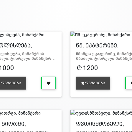
თლისღება,
წმ. ეკატერინე,
ნანქ…
მინანქ…
ლისღება, მინანქრის.
წმინდა ეკატერინე, მინანქ
ალა: ტიხრული მინანქარ…
მასალა: ტიხრული მინანქ
1000
1200
ᲓᲐᲛᲐᲢᲔᲑᲐ
ᲓᲐᲛᲐᲢᲔᲑᲐ
. გიორგი,
ღვთისმშობელი,
ნანქარი
მინა…