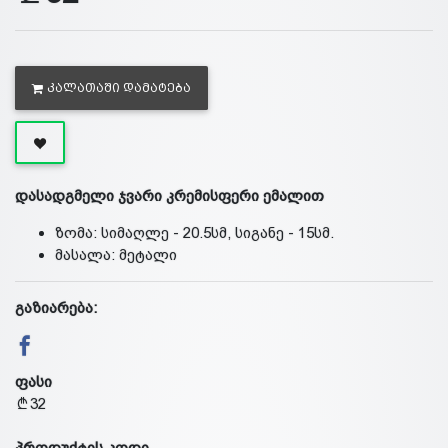
ᲙᲐᲚᲐᲗᲐᲨᲘ ᲓᲐᲛᲐᲢᲔᲑᲐ
დასადგმელი ჯვარი კრემისფერი ემალით
ზომა: სიმაღლე - 20.5სმ, სიგანე - 15სმ.
მასალა: მეტალი
გაზიარება:
ფასი
32
პროდუქტის კოდი