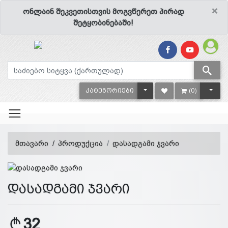
×
ონლაინ შეკვეთისთვის მოგვწერეთ პირად
შეტყობინებაში!
TOGGLE DROPDOWN
TOGG
ᲙᲐᲢᲔᲒᲝᲠᲘᲔᲑᲘ
(0)
მთავარი
პროდუქცია
დასადგამი ჯვარი
დასადგამი ჯვარი
32