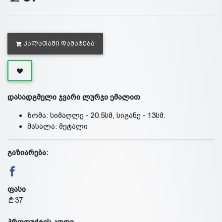
ᲙᲐᲚᲐᲗᲐᲨᲘ ᲓᲐᲛᲐᲢᲔᲑᲐ
დასადგმელი ჯვარი ლურჯი ემალით
ზომა: სიმაღლე - 20.5სმ, სიგანე - 13სმ.
მასალა: მეტალი
გაზიარება:
ფასი
37
პროდუქტის კოდი