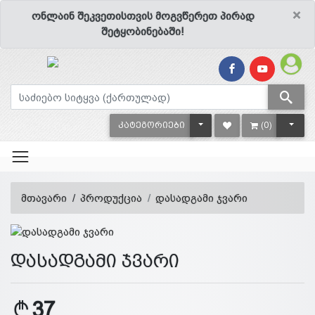
×
ონლაინ შეკვეთისთვის მოგვწერეთ პირად
შეტყობინებაში!
TOGGLE DROPDOWN
TOGG
ᲙᲐᲢᲔᲒᲝᲠᲘᲔᲑᲘ
(0)
მთავარი
პროდუქცია
დასადგამი ჯვარი
დასადგამი ჯვარი
37