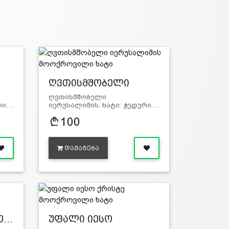
ღვთისმშობელი
იერუ…
ღვთისმშობელი
ილი…
იერუსალიმის. ხატი: ჭედური…
100
ᲓᲐᲛᲐᲢᲔᲑᲐ
ბე…
უფალი იესო
ქრისტე…