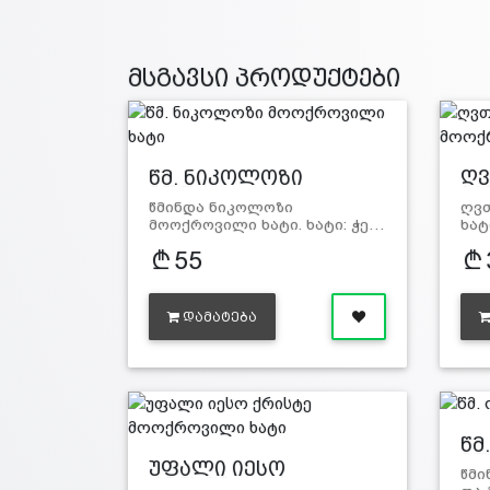
მსგავსი პროდუქტები
წმ. ნიკოლოზი
ღვ
მოოქ…
პა
წმინდა ნიკოლოზი
ღვთ
მოოქროვილი ხატი. ხატი: ჭე…
ხატ
55
ᲓᲐᲛᲐᲢᲔᲑᲐ
წმ
მ
უფალი იესო
წმი
ქრისტე…