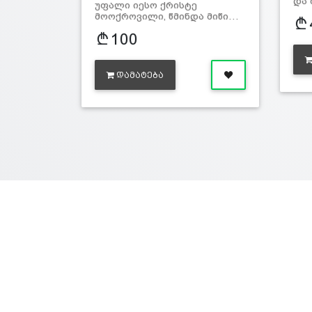
და 
უფალი იესო ქრისტე
მოოქროვილი, წმინდა მიწი…
100
ᲓᲐᲛᲐᲢᲔᲑᲐ