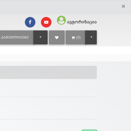
×
ავტორიზაცია
TOGGLE DROPDOWN
TOGGLE DROPDOWN
ᲙᲐᲢᲔᲒᲝᲠᲘᲔᲑᲘ
(0)