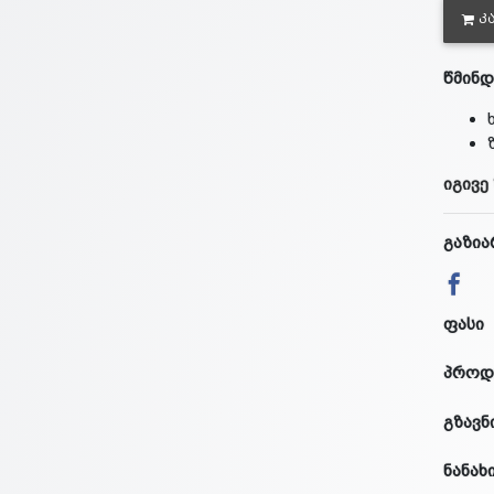
Კ
წმინდ
იგივე
გაზია
ფასი
პროდ
გზავნ
ნანახ