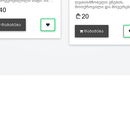
მოვერცხლილი ხატი. ხა…
ღვთისმშობელი ვნების,
მოოქროვილი და მოვერც
40
20
ᲓᲐᲛᲐᲢᲔᲑᲐ
ᲓᲐᲛᲐᲢᲔᲑᲐ