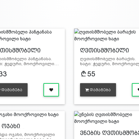
თისმშობელი
ღვთისმშობელი
ნტ…
ბარა…
ისმშობელი პანტანასა.
ღვთისმშობელი ბარაქის.
ი: ჭედური, მოოქროვილი…
ხატი: ჭედური, მოოქროვ
33
55
ᲓᲐᲛᲐᲢᲔᲑᲐ
ᲓᲐᲛᲐᲢᲔᲑᲐ
. ოჯახი
ოოქროვი…
ვნების ღვთისმშო
ნდა ოჯახი, მოოქროვილი