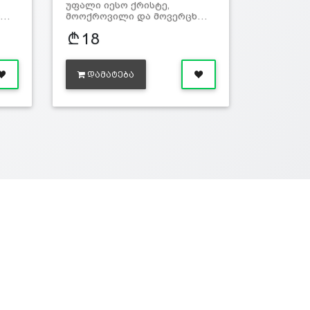
უფალი იესო ქრისტე,
ხ…
მოოქროვილი და მოვერცხ…
18
ᲓᲐᲛᲐᲢᲔᲑᲐ