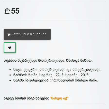
55
ᲙᲐᲚᲐᲗᲐᲨᲘ ᲓᲐᲛᲐᲢᲔᲑᲐ
ოჯახის მფარველი მოოქროვილი, წმინდა მიწით.
ხატი: ჭედური, მოოქროვილი და მოვერცხლილი.
ჩარჩოს ზომა: სიგრძე - 22სმ, სიგანე - 20სმ.
ხატში ჩატანებულია იერუსალიმის წმინდა მიწა.
იგივე ზომის სხვა ხატები:
"ნახეთ აქ"