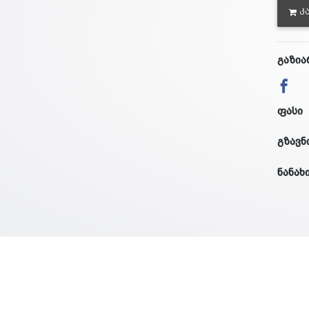
Კ
გაზია
ფასი
გზავნ
ნანახ