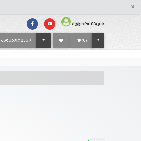
×
ავტორიზაცია
TOGGLE DROPDOWN
TOGGLE DROPDOWN
ᲙᲐᲢᲔᲒᲝᲠᲘᲔᲑᲘ
(0)