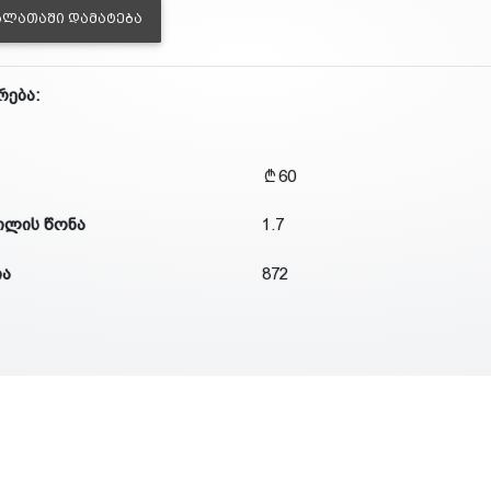
ᲐᲚᲐᲗᲐᲨᲘ ᲓᲐᲛᲐᲢᲔᲑᲐ
რება:
60
ილის წონა
1.7
ია
872