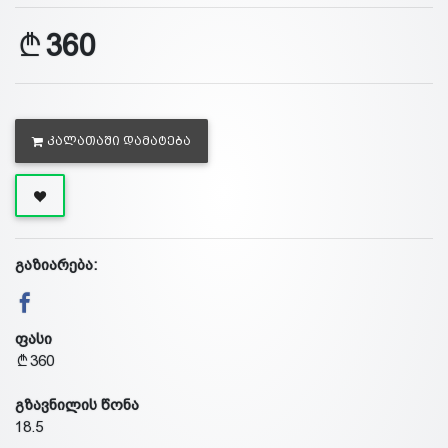
360
ᲙᲐᲚᲐᲗᲐᲨᲘ ᲓᲐᲛᲐᲢᲔᲑᲐ
გაზიარება:
ფასი
360
გზავნილის წონა
18.5