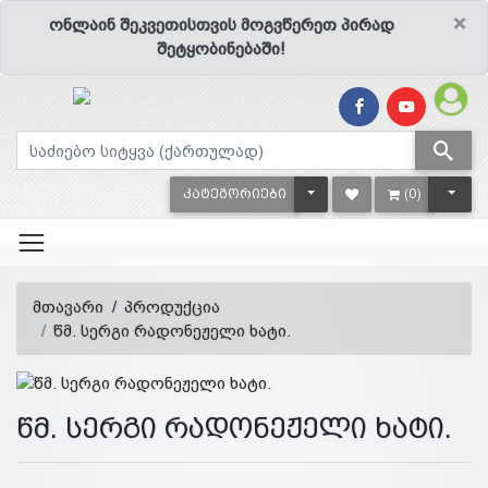
×
ონლაინ შეკვეთისთვის მოგვწერეთ პირად
შეტყობინებაში!
TOGGLE DROPDOWN
TOGG
ᲙᲐᲢᲔᲒᲝᲠᲘᲔᲑᲘ
(0)
მთავარი
პროდუქცია
წმ. სერგი რადონეჟელი ხატი.
წმ. სერგი რადონეჟელი ხატი.