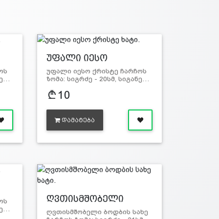
უფალი იესო
ქრისტე…
ოს
უფალი იესო ქრისტე ჩარჩოს
ნე…
ზომა: სიგრძე - 20სმ, სიგანე…
10
ᲓᲐᲛᲐᲢᲔᲑᲐ
ღვთისმშობელი
ოს
ბოდ…
ნე…
ღვთისმშობელი ბოდბის სახე