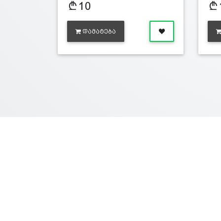
10
ᲓᲐᲛᲐᲢᲔᲑᲐ