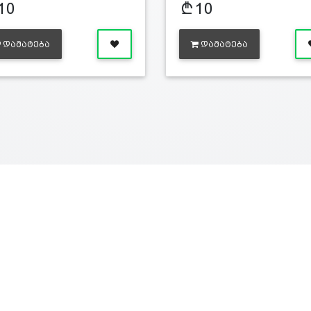
10
10
ᲓᲐᲛᲐᲢᲔᲑᲐ
ᲓᲐᲛᲐᲢᲔᲑᲐ