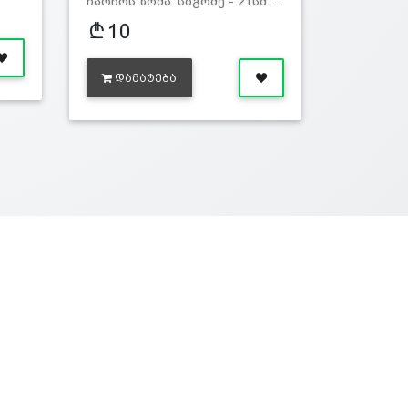
ჩარჩოს ზომა: სიგრძე - 21სმ…
10
ᲓᲐᲛᲐᲢᲔᲑᲐ