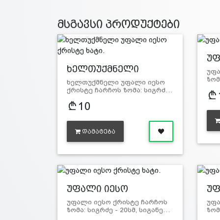
მსგავსი პროდუქტები
უფ
ქრ
ხელთუქმნელი
უფა
უფალ…
ზომ
ხელთუქმნელი უფალი იესო
ქრისტე ჩარჩოს ზომა: სიგრძ…
10
ᲓᲐᲛᲐᲢᲔᲑᲐ
უფალი იესო
უფ
ქრისტე…
ქრ
უფალი იესო ქრისტე ჩარჩოს
უფა
ზომა: სიგრძე - 20სმ, სიგანე…
ზომ