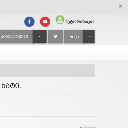
×
ავტორიზაცია
TOGGLE DROPDOWN
TOGGLE DROPDOWN
ᲙᲐᲢᲔᲒᲝᲠᲘᲔᲑᲘ
(0)
ხატი.