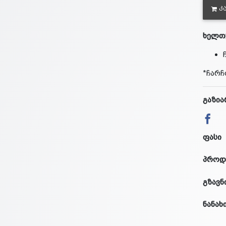
Კ
ხელთუ
*ჩარჩ
გაზია
ფასი
პროდ
გზავნ
ნანახ