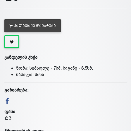
ᲙᲐᲚᲐᲗᲐᲨᲘ ᲓᲐᲛᲐᲢᲔᲑᲐ
კანდელის ჭიქა
ზომა: სიმაღლე - 7სმ, სიგანე - 8.5სმ.
მასალა: მინა
გაზიარება:
ფასი
3
პროდუქტის კოდი