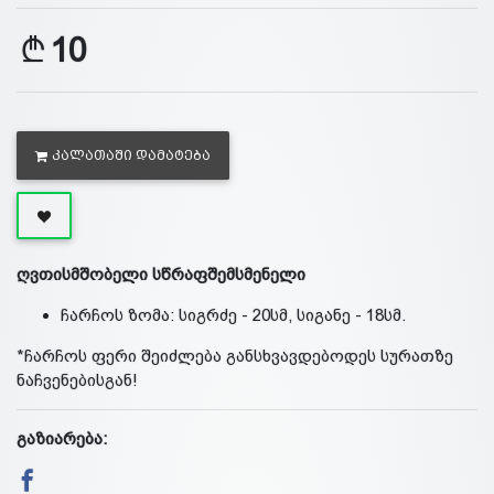
10
ᲙᲐᲚᲐᲗᲐᲨᲘ ᲓᲐᲛᲐᲢᲔᲑᲐ
ღვთისმშობელი სწრაფშემსმენელი
ჩარჩოს ზომა: სიგრძე - 20სმ, სიგანე - 18სმ.
*ჩარჩოს ფერი შეიძლება განსხვავდებოდეს სურათზე
ნაჩვენებისგან!
გაზიარება: