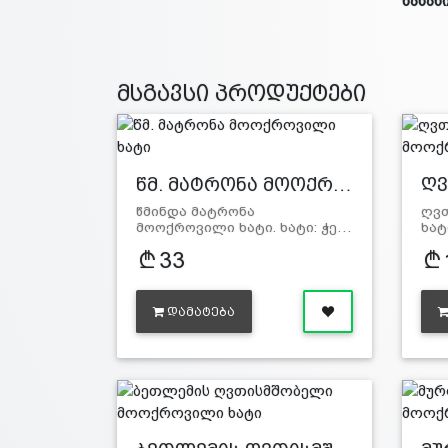
ნანახ
მსგავსი პროდუქტები
წმ. მატრონა მოოქრ…
ღვ
წმინდა მატრონა
ღვთ
მოოქროვილი ხატი. ხატი: ჭე…
ხატ
33
ᲓᲐᲛᲐᲢᲔᲑᲐ