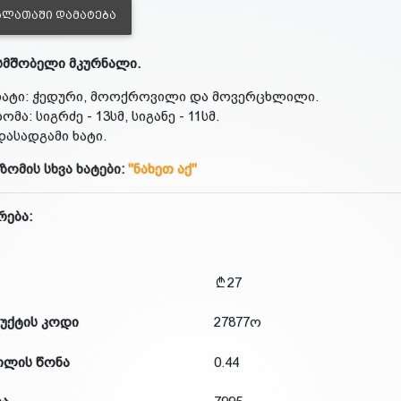
ᲐᲚᲐᲗᲐᲨᲘ ᲓᲐᲛᲐᲢᲔᲑᲐ
სმშობელი მკურნალი.
ხატი: ჭედური, მოოქროვილი და მოვერცხლილი.
ზომა: სიგრძე - 13სმ, სიგანე - 11სმ.
დასადგამი ხატი.
 ზომის სხვა ხატები:
"ნახეთ აქ"
რება:
27
უქტის კოდი
27877ო
ილის წონა
0.44