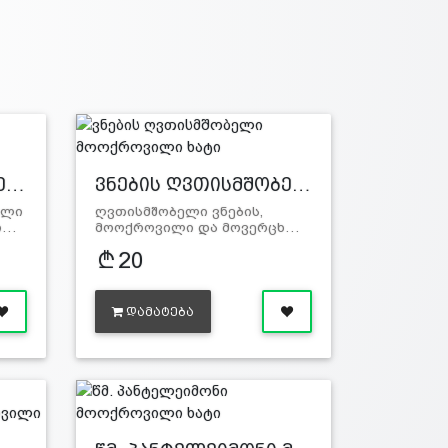
ნე…
ვნების ღვთისმშობე…
ელი
ღვთისმშობელი ვნების,
ი…
მოოქროვილი და მოვერცხ…
20
ᲓᲐᲛᲐᲢᲔᲑᲐ