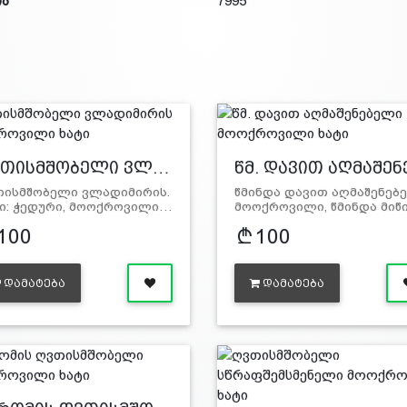
ია
7995
თისმშობელი ვლ…
წმ. დავით აღმაშე
ისმშობელი ვლადიმირის.
წმინდა დავით აღმაშენებ
ი: ჭედური, მოოქროვილი…
მოოქროვილი, წმინდა მიწ
100
100
ᲓᲐᲛᲐᲢᲔᲑᲐ
ᲓᲐᲛᲐᲢᲔᲑᲐ