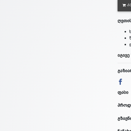
Კ
ღვთი
იგივე
გაზია
ფასი
პროდ
გზავნ