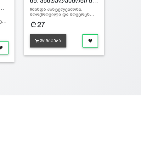
წმ. პანტელეიმონი მ…
წ…
წმინდა პანტელეიმონი,
მოოქროვილი და მოვერცხ…
ჭე…
27
ᲓᲐᲛᲐᲢᲔᲑᲐ