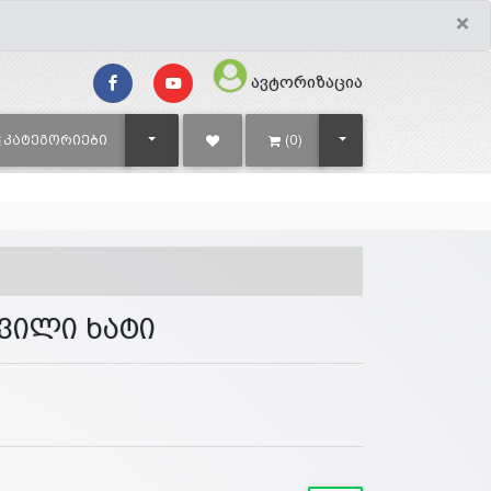
×
ავტორიზაცია
TOGGLE DROPDOWN
TOGGLE DROPDOWN
ᲙᲐᲢᲔᲒᲝᲠᲘᲔᲑᲘ
(0)
ვილი ხატი