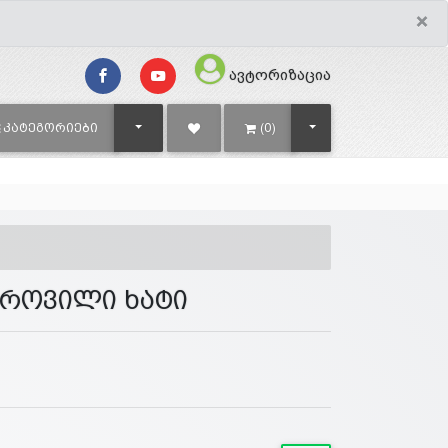
×
ავტორიზაცია
TOGGLE DROPDOWN
TOGGLE DROPDOWN
ᲙᲐᲢᲔᲒᲝᲠᲘᲔᲑᲘ
(0)
ქროვილი ხატი