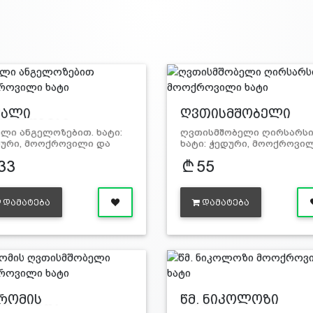
ფალი
ღვთისმშობელი
გელოზები…
ღირ…
ლი ანგელოზებით. ხატი:
ღვთისმშობელი ღირსარსი
ური, მოოქროვილი და
ხატი: ჭედური, მოოქროვ
ვ…
33
55
ᲓᲐᲛᲐᲢᲔᲑᲐ
ᲓᲐᲛᲐᲢᲔᲑᲐ
რომის
წმ. ნიკოლოზი
თისმშობ…
მოოქ…