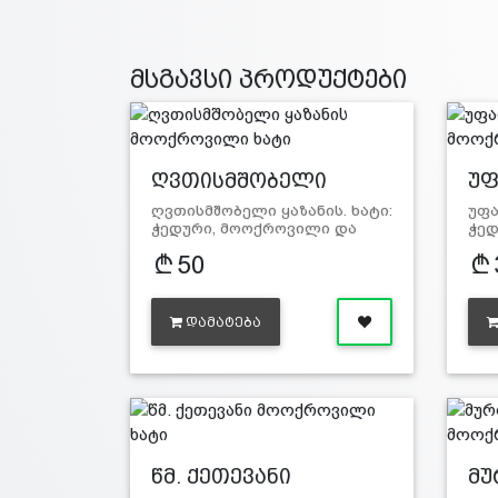
მსგავსი პროდუქტები
ღვთისმშობელი
უ
ყაზა…
ან
ღვთისმშობელი ყაზანის. ხატი:
უფა
ჭედური, მოოქროვილი და
ჭედ
მოვ…
მო
50
ᲓᲐᲛᲐᲢᲔᲑᲐ
წმ. ქეთევანი
მუ
მოოქრ…
ღვ