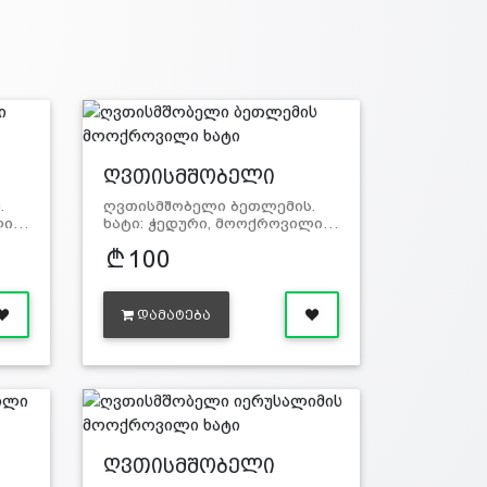
ღვთისმშობელი
ბეთ…
.
ღვთისმშობელი ბეთლემის.
ილი…
ხატი: ჭედური, მოოქროვილი…
100
ᲓᲐᲛᲐᲢᲔᲑᲐ
ღვთისმშობელი
იერუ…