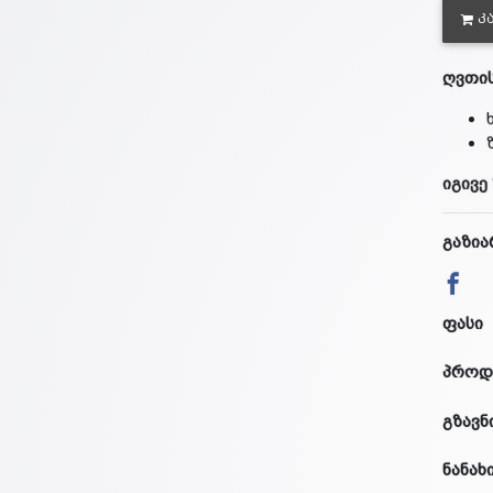
Კ
ღვთის
იგივე
გაზია
ფასი
პროდ
გზავნ
ნანახ