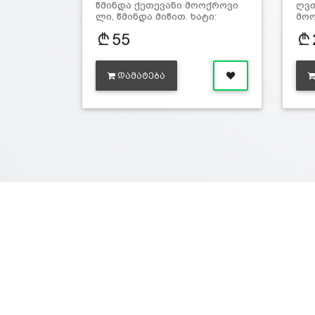
წმინდა ქეთევანი მოოქროვი
ღვთ
ლი, წმინდა მიწით. ხატი:
მო
ჭედური, მ…
მო
55
ᲓᲐᲛᲐᲢᲔᲑᲐ