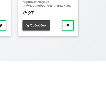
ღვთისმშობელი
იერუსალიმის. ხატი: ჭედური,
მოოქროვილი…
27
ᲓᲐᲛᲐᲢᲔᲑᲐ