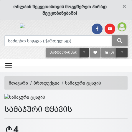
×
ონლაინ შეკვეთისთვის მოგვწერეთ პირად
შეტყობინებაში!
TOGGLE DROPDOWN
TOGG
ᲙᲐᲢᲔᲒᲝᲠᲘᲔᲑᲘ
(0)
მთავარი
პროდუქცია
სამაჯური ტყავის
სამაჯური ტყავის
4