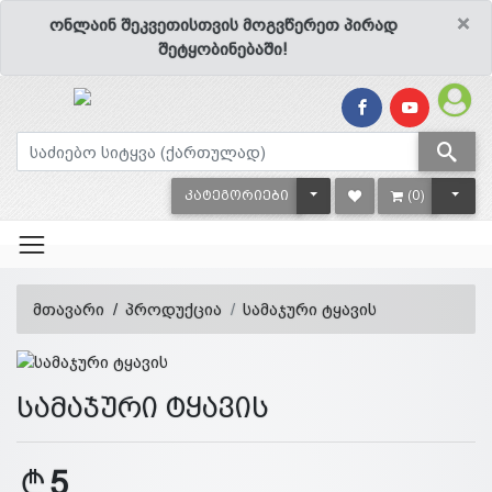
×
ონლაინ შეკვეთისთვის მოგვწერეთ პირად
შეტყობინებაში!
TOGGLE DROPDOWN
TOGG
ᲙᲐᲢᲔᲒᲝᲠᲘᲔᲑᲘ
(0)
მთავარი
პროდუქცია
სამაჯური ტყავის
სამაჯური ტყავის
5