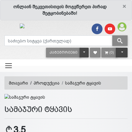
×
ონლაინ შეკვეთისთვის მოგვწერეთ პირად
შეტყობინებაში!
TOGGLE DROPDOWN
TOGG
ᲙᲐᲢᲔᲒᲝᲠᲘᲔᲑᲘ
(0)
მთავარი
პროდუქცია
სამაჯური ტყავის
სამაჯური ტყავის
3.5