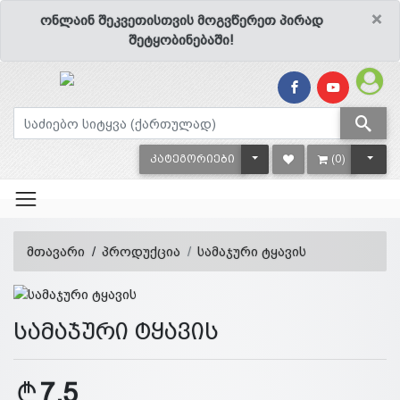
×
ონლაინ შეკვეთისთვის მოგვწერეთ პირად
შეტყობინებაში!
TOGGLE DROPDOWN
TOGG
ᲙᲐᲢᲔᲒᲝᲠᲘᲔᲑᲘ
(0)
მთავარი
პროდუქცია
სამაჯური ტყავის
სამაჯური ტყავის
7.5