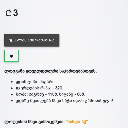
3
ᲙᲐᲚᲐᲗᲐᲨᲘ ᲓᲐᲛᲐᲢᲔᲑᲐ
ლოცვანი ყოველდღიური საჭიროებისთვის.
ყდის ტიპი: მაგარი.
გვერდების რ-ბა: - 320.
ზომა: სიგრძე - 11სმ, სიგანე - 8სმ.
ყდაზე შეიძლება სხვა ხატი იყოს გამოსახული!
ლოცვანის სხვა გამოცემები:
"ნახეთ აქ"