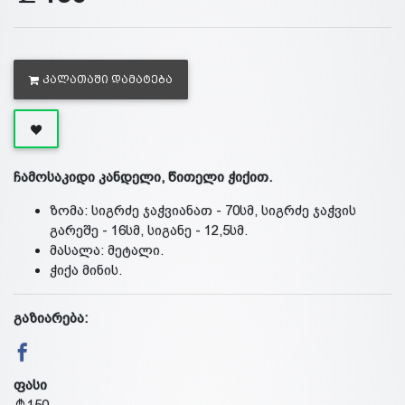
ᲙᲐᲚᲐᲗᲐᲨᲘ ᲓᲐᲛᲐᲢᲔᲑᲐ
ჩამოსაკიდი კანდელი, წითელი ჭიქით.
ზომა: სიგრძე ჯაჭვიანათ - 70სმ, სიგრძე ჯაჭვის
გარეშე - 16სმ, სიგანე - 12,5სმ.
მასალა: მეტალი.
ჭიქა მინის.
გაზიარება:
ფასი
150