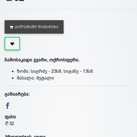
ᲙᲐᲚᲐᲗᲐᲨᲘ ᲓᲐᲛᲐᲢᲔᲑᲐ
ჩამოსაკიდი ჯვარი, ოქროსფერი.
ზომა: სიგრძე - 23სმ, სიგანე - 13სმ.
მასალა: მეტალი
გაზიარება:
ფასი
32
პროდუქტის კოდი