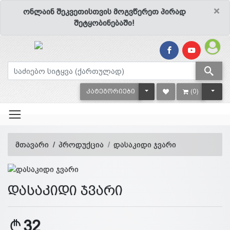
×
ონლაინ შეკვეთისთვის მოგვწერეთ პირად
შეტყობინებაში!
TOGGLE DROPDOWN
TOGG
ᲙᲐᲢᲔᲒᲝᲠᲘᲔᲑᲘ
(0)
მთავარი
პროდუქცია
დასაკიდი ჯვარი
დასაკიდი ჯვარი
32