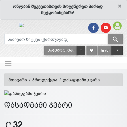
×
ონლაინ შეკვეთისთვის მოგვწერეთ პირად
შეტყობინებაში!
TOGGLE DROPDOWN
TOGG
ᲙᲐᲢᲔᲒᲝᲠᲘᲔᲑᲘ
(0)
მთავარი
პროდუქცია
დასადგამი ჯვარი
დასადგამი ჯვარი
32