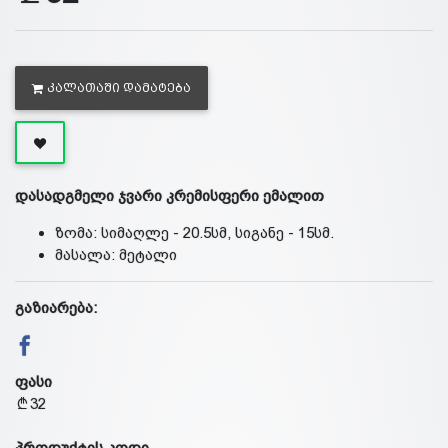
ᲙᲐᲚᲐᲗᲐᲨᲘ ᲓᲐᲛᲐᲢᲔᲑᲐ
დასადგმელი ჯვარი კრემისფერი ემალით
ზომა: სიმაღლე - 20.5სმ, სიგანე - 15სმ.
მასალა: მეტალი
გაზიარება:
ფასი
32
პროდუქტის კოდი