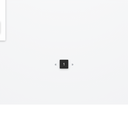
Previous
Next
«
1
»