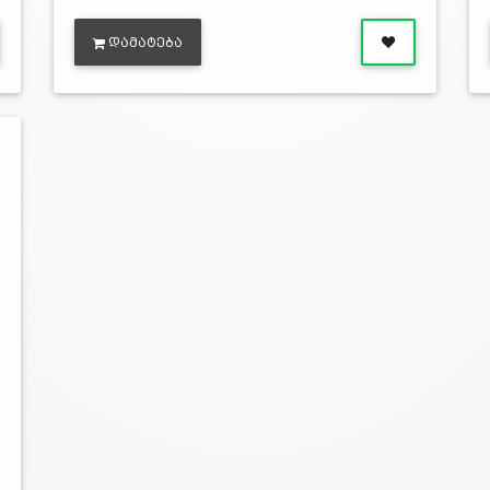
ᲓᲐᲛᲐᲢᲔᲑᲐ