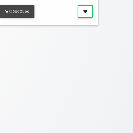
ᲓᲐᲛᲐᲢᲔᲑᲐ