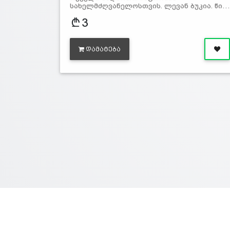
სახელმძღვანელოსთვის. ლევან ბუკია. წი…
3
ᲓᲐᲛᲐᲢᲔᲑᲐ