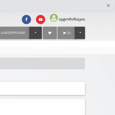
×
ავტორიზაცია
TOGGLE DROPDOWN
TOGGLE DROPDOWN
ᲙᲐᲢᲔᲒᲝᲠᲘᲔᲑᲘ
(0)