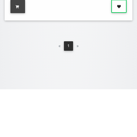
Previous
Next
«
1
»