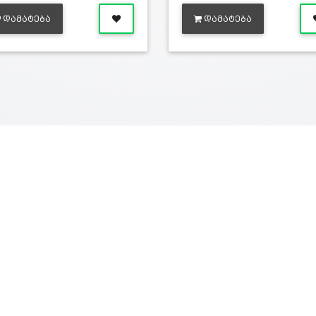
ᲓᲐᲛᲐᲢᲔᲑᲐ
ᲓᲐᲛᲐᲢᲔᲑᲐ