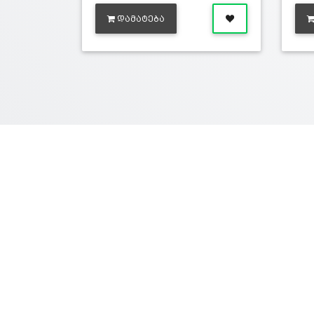
ᲓᲐᲛᲐᲢᲔᲑᲐ