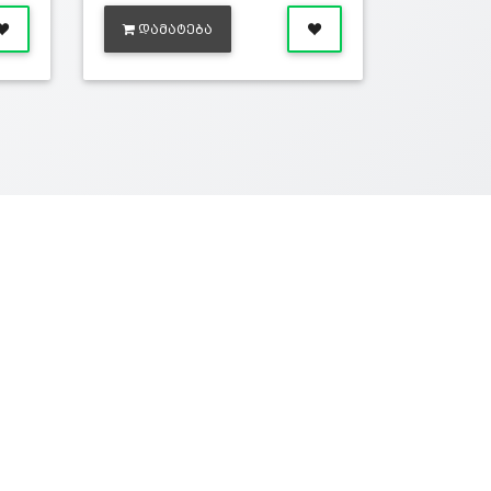
ᲓᲐᲛᲐᲢᲔᲑᲐ