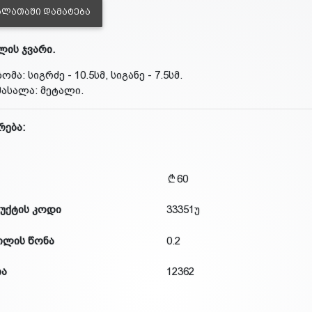
ᲐᲚᲐᲗᲐᲨᲘ ᲓᲐᲛᲐᲢᲔᲑᲐ
ის ჯვარი.
ზომა: სიგრძე - 10.5სმ, სიგანე - 7.5სმ.
მასალა: მეტალი.
რება:
60
უქტის კოდი
33351უ
ილის წონა
0.2
ია
12362