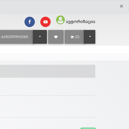
×
ავტორიზაცია
TOGGLE DROPDOWN
TOGGLE DROPDOWN
ᲙᲐᲢᲔᲒᲝᲠᲘᲔᲑᲘ
(0)