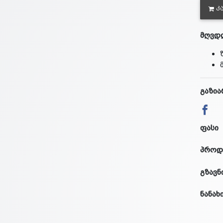
Კ
მღვდლ
გაზია
ფასი
პროდ
გზავნ
ნანახ