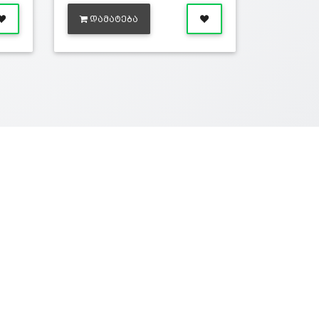
ᲓᲐᲛᲐᲢᲔᲑᲐ