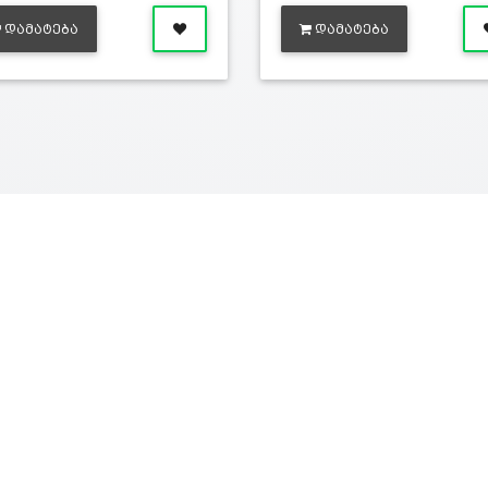
ᲓᲐᲛᲐᲢᲔᲑᲐ
ᲓᲐᲛᲐᲢᲔᲑᲐ