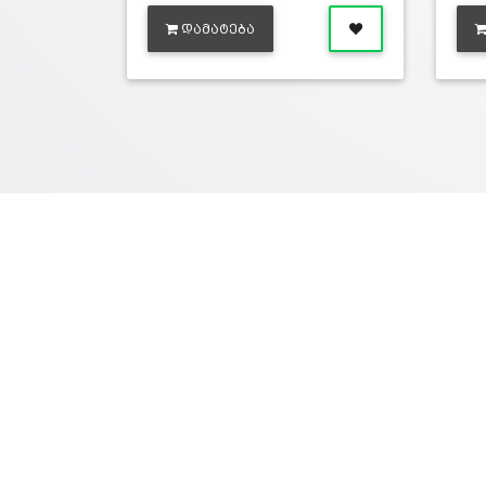
ᲓᲐᲛᲐᲢᲔᲑᲐ