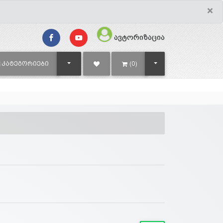
×
ავტორიზაცია
TOGGLE DROPDOWN
TOGGLE DROPDOWN
ᲙᲐᲢᲔᲒᲝᲠᲘᲔᲑᲘ
(0)