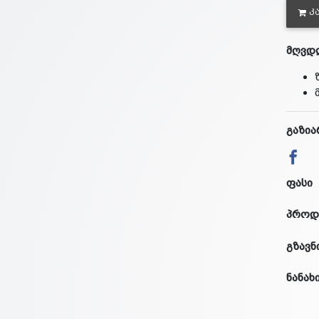
Კ
მღვდლ
გაზია
ფასი
პროდ
გზავნ
ნანახ