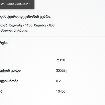
ᲐᲚᲐᲗᲐᲨᲘ ᲓᲐᲛᲐᲢᲔᲑᲐ
ის ჯვარი, დეკანოზის ჯვარი.
ზომა: სიგრძე - 11სმ, სიგანე - 6სმ.
მასალა: მეტალი.
რება:
110
უქტის კოდი
33352უ
ილის წონა
0.2
ია
10436