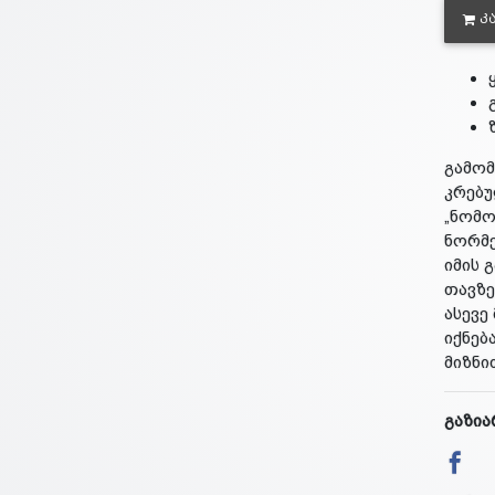
Კ
გამომ
კრებუ
„ნომო
ნორმე
იმის 
თავზე
ასევე
იქნებ
მიზნი
გაზია