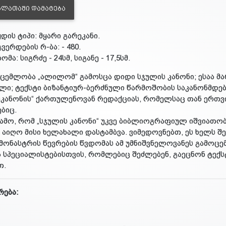
ᲐᲚᲐᲗᲐᲨᲘ ᲓᲐᲛᲐᲢᲔᲑᲐ
ყდის ტიპი: მყარი გარეკანი.
გვერდების რ-ბა: - 480.
ზომა: სიგრძე - 24სმ, სიგანე - 17,5სმ.
ცემლობა „ალილომ“ გამოსცა დიდი სჯულის კანონი; ესაა 
ლი; ტექსტი ბიზანტიურ-ბერძნული წარმოშობის საკანონმდებ
კანონის“ ქართულენოვან რედაქციას, რომელსაც თან ერთ
ბიც.
გამო, რომ „სჯულის კანონი“ უკვე ბიბლიოგრაფიულ იშვიათ
 აიღო მისი ხელახალი დასტამბვა. ვიმედოვნებთ, ეს ხელს შ
 მონასტრის წევრების წვდომას ამ უმნიშვნელოვანეს გამოცემ
ა სპეციალისტებისთვის, რომლებიც შეძლებენ, გაეცნონ ტექ
თ.
რება: