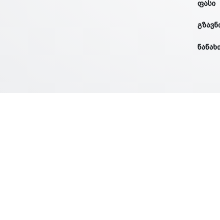
ფასი
გზავნ
ნანახ