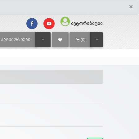
×
ავტორიზაცია
TOGGLE DROPDOWN
TOGGLE DROPDOWN
ᲙᲐᲢᲔᲒᲝᲠᲘᲔᲑᲘ
(0)