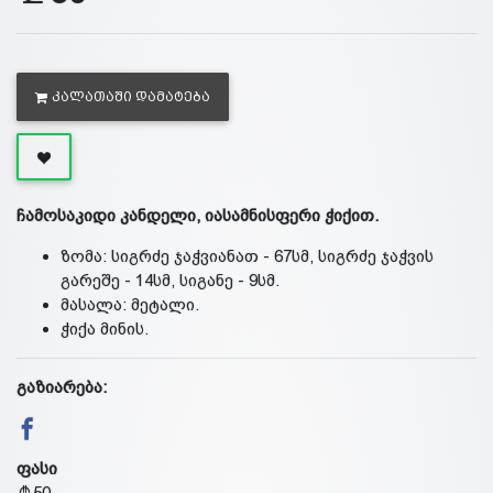
ᲙᲐᲚᲐᲗᲐᲨᲘ ᲓᲐᲛᲐᲢᲔᲑᲐ
ჩამოსაკიდი კანდელი, იასამნისფერი ჭიქით.
ზომა: სიგრძე ჯაჭვიანათ - 67სმ, სიგრძე ჯაჭვის
გარეშე - 14სმ, სიგანე - 9სმ.
მასალა: მეტალი.
ჭიქა მინის.
გაზიარება:
ფასი
50